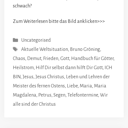
schwach?
Zum Weiterlesen bitte das Bild anklicken>>>
Kategorien
Uncategorised
Schlagwörter
Aktuelle Weltsituation
,
Bruno Gröning
,
Chaos
,
Demut
,
Frieden
,
Gott
,
Handbuch für Götter
,
Heilstrom
,
Hilf Dir selbst dann hilft Dir Gott
,
ICH
BIN
,
Jesus
,
Jesus Christus
,
Leben und Lehren der
Meister des fernen Ostens
,
Liebe
,
Maria
,
Maria
Magdalena
,
Petrus
,
Segen
,
Telefontermine
,
Wir
alle sind der Christus