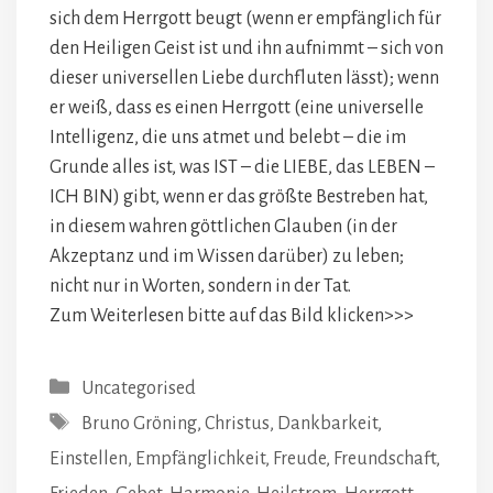
sich dem Herrgott beugt (wenn er empfänglich für
den Heiligen Geist ist und ihn aufnimmt – sich von
dieser universellen Liebe durchfluten lässt); wenn
er weiß, dass es einen Herrgott (eine universelle
Intelligenz, die uns atmet und belebt – die im
Grunde alles ist, was IST – die LIEBE, das LEBEN –
ICH BIN) gibt, wenn er das größte Bestreben hat,
in diesem wahren göttlichen Glauben (in der
Akzeptanz und im Wissen darüber) zu leben;
nicht nur in Worten, sondern in der Tat.
Zum Weiterlesen bitte auf das Bild klicken>>>
Kategorien
Uncategorised
Schlagwörter
Bruno Gröning
,
Christus
,
Dankbarkeit
,
Einstellen
,
Empfänglichkeit
,
Freude
,
Freundschaft
,