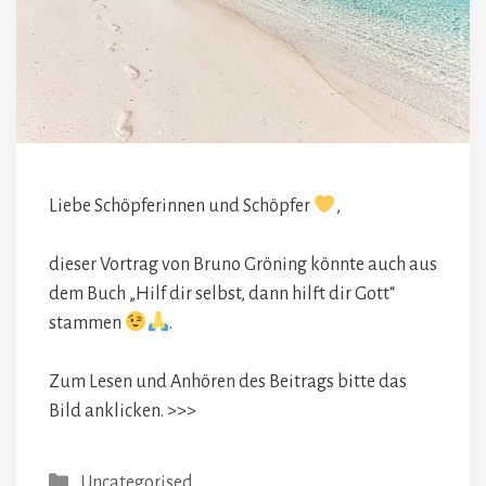
Liebe Schöpferinnen und Schöpfer
,
dieser Vortrag von Bruno Gröning könnte auch aus
dem Buch „Hilf dir selbst, dann hilft dir Gott“
stammen
.
Zum Lesen und Anhören des Beitrags bitte das
Bild anklicken. >>>
Kategorien
Uncategorised