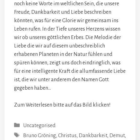
noch keine Worte im weltlichen Sein, die unsere
Freude, Dankbarkeit und Liebe beschreiben
könnten, was für eine Glorie wir gemeinsam ins
Leben rufen. In der Tiefe unseres Herzens wissen
wir ob unseres göttlichen Erbes. Die Melodie der
Liebe die wir auf diesem unbeschreiblich
erhabenen Planeten in der Natur fühlen und
spüren können, zeigt uns doch eindringlich, was
für eine intelligente Kraft die allumfassende Liebe
ist, die wir unter anderem den Namen Gott
gegeben haben…
Zum Weiterlesen bitte auf das Bild klicken!
Kategorien
Uncategorised
Schlagwörter
Bruno Gröning
,
Christus
,
Dankbarkeit
,
Demut
,