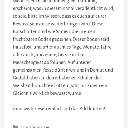
Wenn es euch nicht immer gleich stimmig
erscheint, was in diesem Kanal veröffentlicht wird,
so seid bitte im Wissen, dass es euch auf eurer
Bewusstseinsreise weiterbringen wird. Diese
Botschaften sind wie Samen, die in einem
fruchtbaren Boden gedeihen. Dieser Boden seid
ihr selbst, und oft braucht es Tage, Monate, Jahre
oder auch Jahrzehnte, bis sie in den
Menschengeist aufblühen. Auf unserer
gemeinsamen Reise dürfen wir uns in Demut und
Geduld üben. In den erhabenen Schulen der
Weisheit brauchte es oft ein Jahr, bis einem ein
Gleichnis wirklich bewusst wurde.
Zum weiterlesen einfach auf das Bild klicken!
Kategorien
Uncategorised