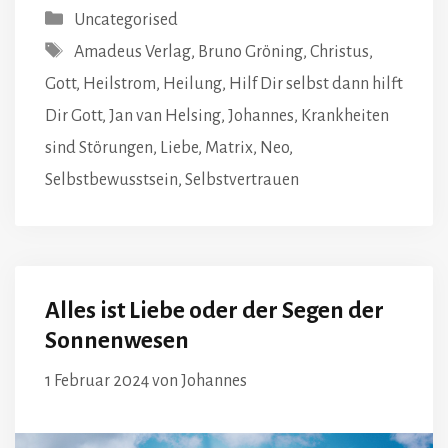
Kategorien
Uncategorised
Schlagwörter
Amadeus Verlag
,
Bruno Gröning
,
Christus
,
Gott
,
Heilstrom
,
Heilung
,
Hilf Dir selbst dann hilft
Dir Gott
,
Jan van Helsing
,
Johannes
,
Krankheiten
sind Störungen
,
Liebe
,
Matrix
,
Neo
,
Selbstbewusstsein
,
Selbstvertrauen
Alles ist Liebe oder der Segen der
Sonnenwesen
1 Februar 2024
von
Johannes