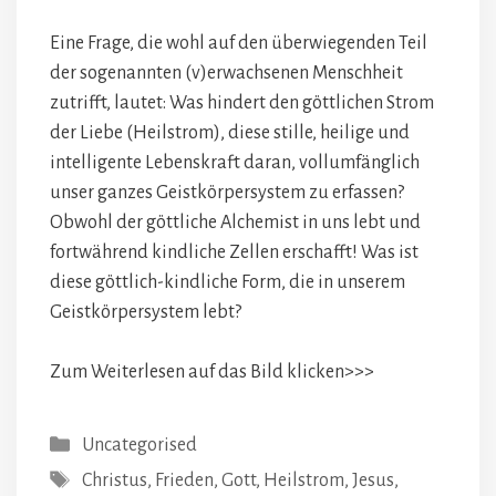
Eine Frage, die wohl auf den überwiegenden Teil
der sogenannten (v)erwachsenen Menschheit
zutrifft, lautet: Was hindert den göttlichen Strom
der Liebe (Heilstrom), diese stille, heilige und
intelligente Lebenskraft daran, vollumfänglich
unser ganzes Geistkörpersystem zu erfassen?
Obwohl der göttliche Alchemist in uns lebt und
fortwährend kindliche Zellen erschafft! Was ist
diese göttlich-kindliche Form, die in unserem
Geistkörpersystem lebt?
Zum Weiterlesen auf das Bild klicken>>>
Kategorien
Uncategorised
Schlagwörter
Christus
,
Frieden
,
Gott
,
Heilstrom
,
Jesus
,