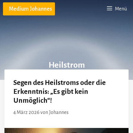
Zum
Medium Johannes
Menü
Inhalt
springen
Heilstrom
Segen des Heilstroms oder die
Erkenntnis: „Es gibt kein
Unmöglich“!
4 März 2026
von
Johannes