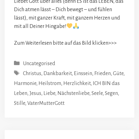
Liebet Gott über alles (denn ES ist das LEBEN, das
Dich atmen lässt – Dich bewegt – und fühlen
lässt), mit ganzer Kraft, mit ganzem Herzen und
mit all Deiner Hingabe!
Zum Weiterlesen bitte auf das Bild klicken>>>
Kategorien
Uncategorised
Schlagwörter
Christus
,
Dankbarkeit
,
Einssein
,
Frieden
,
Güte
,
Harmonie
,
Heilstrom
,
Herzlichkeit
,
ICH BIN das
Leben
,
Jesus
,
Liebe
,
Nächstenliebe
,
Seele
,
Segen
,
Stille
,
VaterMutterGott