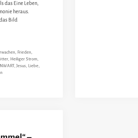
s das Eine Leben,
monie heraus.
das Bild
rwachen
,
Frieden
,
ötter
,
Heiliger Strom
,
ENWART
,
Jesus
,
Liebe
,
en
immel“ –