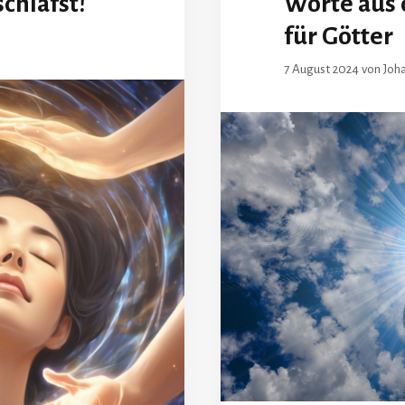
chläfst!
Worte aus
für Götter
7 August 2024
von
Joh