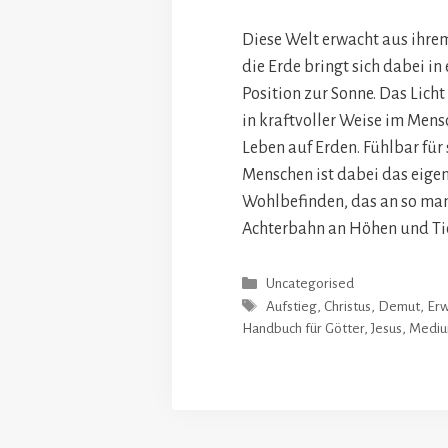
Diese Welt erwacht aus ihre
die Erde bringt sich dabei in
Position zur Sonne. Das Licht
in kraftvoller Weise im Men
Leben auf Erden. Fühlbar für 
Menschen ist dabei das eigen
Wohlbefinden, das an so ma
Achterbahn an Höhen und Tie
Kategorien
Uncategorised
Schlagwörter
Aufstieg
,
Christus
,
Demut
,
Er
Handbuch für Götter
,
Jesus
,
Mediu