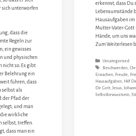
erkennst, dass Du 
r sich unterworfen
Lebensumstände bi
Hausaufgaben im G
Mutter-Vater-Gott 
ung, dass die
Hände, um uns wa
mte Regeln zur
Zum Weiterlesen bi
, ein gewisses
en und physischen
Kategorien
Uncategorised
 nicht so. Es gibt
Schlagwörter
Beschwerden
,
Chr
der Belehrung ein
Erwachen
,
Freude
,
Fri
Hausaufgaben
,
Hilf Di
weit führen, dass
Dir Gott
,
Jesus
,
Johan
 selbst als
Selbstbewusstsein
,
Sti
d der Pfad der
gelegt, und man
die wirkliche
 selbst, treffen.
gt, dass man ein