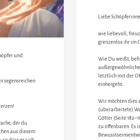
Liebe Schöpferinn
wie liebevoll, freu
grenzenlos ihr im 
höpfer und
Wie Du weißt, befi
außergewöhnlichen
letztlich mit der 
en segensreichen
einhergeht.
Wir möchten dies 
Herzen!
(überarbeitete) W
Götter (Seite 182–
wache, der du
zu offenbaren. Es i
schen aus diesem
Bewusstseinsentwi
 so dass er sich