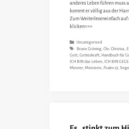
anderes Leben führen muss al
kommt er völlig aus der Har
Zum Weiterleseneinfach auf 
klicken>>>
Kategorien
Uncategorised
Schlagwörter
Bruno Gröning
,
Chr
,
Christus
,
E
Gott
,
Gotteskraft
,
Handbuch für G
ICH BIN das Leben
,
ICH BIN GEG
Meister
,
Meisterin
,
Psalm 23
,
Seg
Es „stinkt zum H