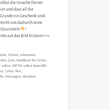
selbst die Ursache Deiner
st und dass all die
runde ein Geschenk sind.
reicht uns dadurch seine
chzurütteln
!
tte auf das Bild klicken!>>>
istus
,
Demut
,
erkenntnis
,
eden
,
Gott
,
Handbuch für Götter
,
r selbst
,
Hilf Dir selbst dann hilft
nes
,
Liebe
,
Not
,
lle
,
Störungen
,
Weisheit