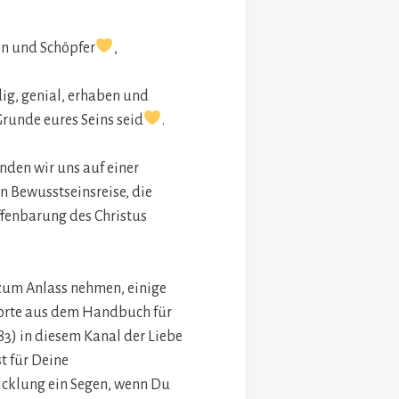
en und Schöpfer
,
dig, genial, erhaben und
Grunde eures Seins seid
.
nden wir uns auf einer
 Bewusstseinsreise, die
Offenbarung des Christus
zum Anlass nehmen, einige
orte aus dem Handbuch für
183) in diesem Kanal der Liebe
st für Deine
cklung ein Segen, wenn Du