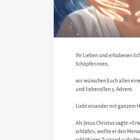
Ihr Lieben und erhabenen Sc
Schöpferinnen,
wir wünschen Euch allen ein
und liebevollen 3. Advent.
Liebt einander mit ganzem 
Als Jesus Christus sagte: »Er
schläfst«, wollte er den Men
schläfrigen Zustand aufrufen,