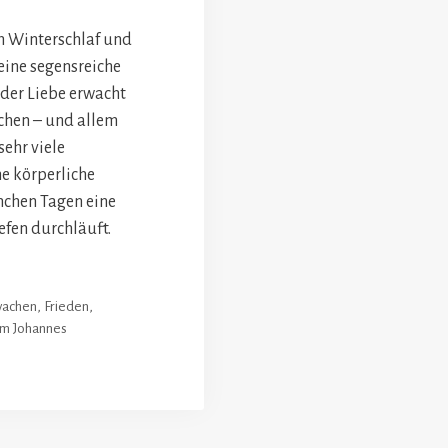
m Winterschlaf und
 eine segensreiche
 der Liebe erwacht
schen – und allem
sehr viele
e körperliche
nchen Tagen eine
fen durchläuft.
wachen
,
Frieden
,
m Johannes