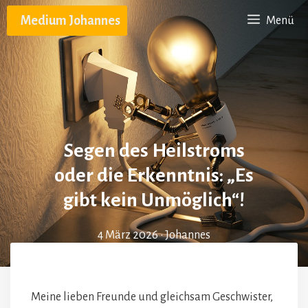
Zum
Medium Johannes
Menü
Inhalt
springen
Segen des Heilstroms
oder die Erkenntnis: „Es
gibt kein Unmöglich“!
4 März 2026
•
Johannes
Meine lieben Freunde und gleichsam Geschwister,